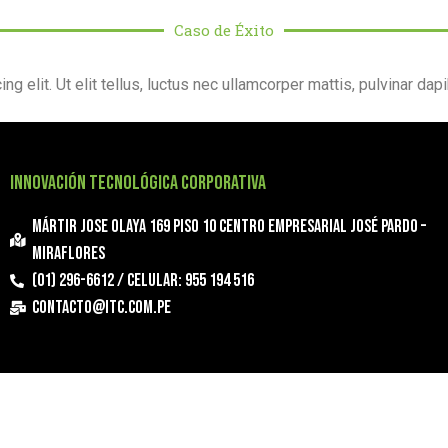
Caso de Éxito
 elit. Ut elit tellus, luctus nec ullamcorper mattis, pulvinar dap
INNOVACIÓN TECNOLÓGICA CORPORATIVA
Mártir Jose Olaya 169 Piso 10 Centro Empresarial José Pardo –
Miraflores
(01) 296-6612 / Celular: 955 194 516
contacto@itc.com.pe